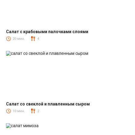
Салат с крабовыми палочками слоями
Салаты с крабовыми палочками
20 мин.
4
Салат со свеклой и плавленным сыром
Салаты со свеклой
10 мин.
2