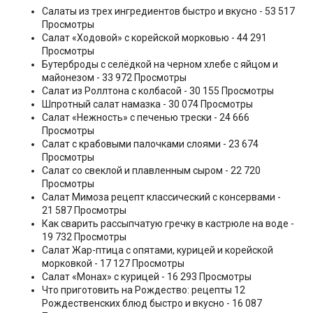
Салаты из трех ингредиентов быстро и вкусно
- 53 517
Просмотры
Салат «Ходовой» с корейской морковью
- 44 291
Просмотры
Бутерброды с селёдкой на черном хлебе с яйцом и
майонезом
- 33 972 Просмотры
Салат из Роллтона с колбасой
- 30 155 Просмотры
Шпротный салат намазка
- 30 074 Просмотры
Салат «Нежность» с печенью трески
- 24 666
Просмотры
Салат с крабовыми палочками слоями
- 23 674
Просмотры
Салат со свеклой и плавленным сыром
- 22 720
Просмотры
Салат Мимоза рецепт классический с консервами
-
21 587 Просмотры
Как сварить рассыпчатую гречку в кастрюле на воде
-
19 732 Просмотры
Салат Жар-птица с опятами, курицей и корейской
морковкой
- 17 127 Просмотры
Салат «Монах» с курицей
- 16 293 Просмотры
Что приготовить на Рождество: рецепты 12
Рождественских блюд быстро и вкусно
- 16 087