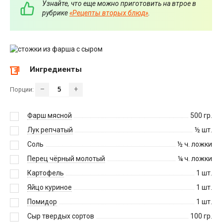
Узнайте, что еще можно приготовить на втрое в
рубрике
«Рецепты вторых блюд»
.
Ингредиенты
–
+
Порции:
Фарш мясной
500
гр.
Лук репчатый
½
шт.
Соль
½
ч. ложки
Перец чёрный молотый
¼
ч. ложки
Картофель
1
шт.
Яйцо куриное
1
шт.
Помидор
1
шт.
Сыр твердых сортов
100
гр.