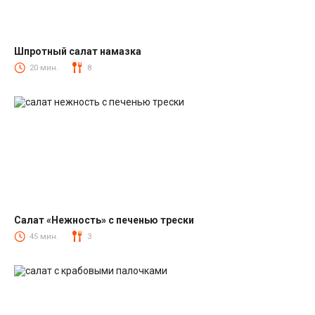
Шпротный салат намазка
Салаты со шпротами
20 мин.
8
Салат «Нежность» с печенью трески
Салаты из печени трески
45 мин.
3