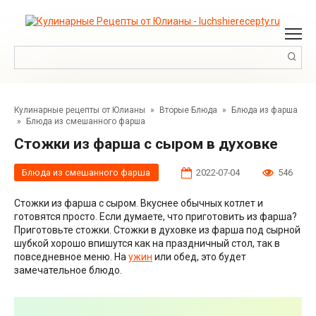
Перейти
к
контенту
Поиск:
Кулинарные рецепты от Юлианы
»
Вторые Блюда
»
Блюда из фарша
»
Блюда из смешанного фарша
Стожки из фарша с сыром в духовке
Блюда из смешанного фарша
2022-07-04
546
Стожки из фарша с сыром. Вкуснее обычных котлет и
готовятся просто. Если думаете, что приготовить из фарша?
Приготовьте стожки. Стожки в духовке из фарша под сырной
шубкой хорошо впишутся как на праздничный стол, так в
повседневное меню. На
ужин
или обед, это будет
замечательное блюдо.