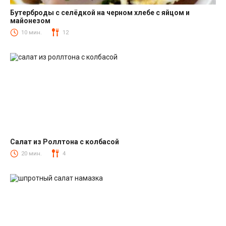
Бутерброды с селёдкой на черном хлебе с яйцом и
майонезом
Закуски
10 мин.
12
Салат из Роллтона с колбасой
Салаты с колбасой
20 мин.
4