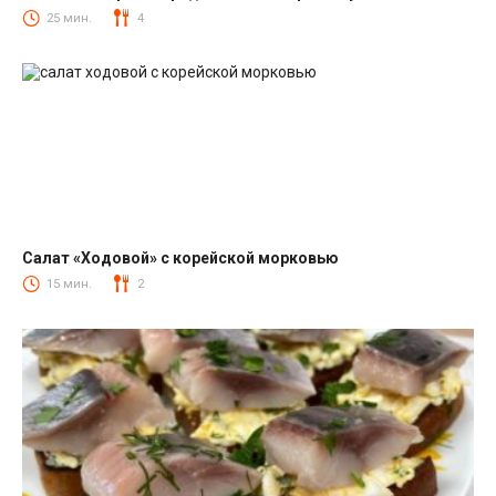
Салаты
25 мин.
4
Салат «Ходовой» с корейской морковью
Салаты с корейской морковкой
15 мин.
2