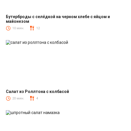
Бутерброды с селёдкой на черном хлебе с яйцом и
майонезом
Закуски
10 мин.
12
Салат из Роллтона с колбасой
Салаты с колбасой
20 мин.
4