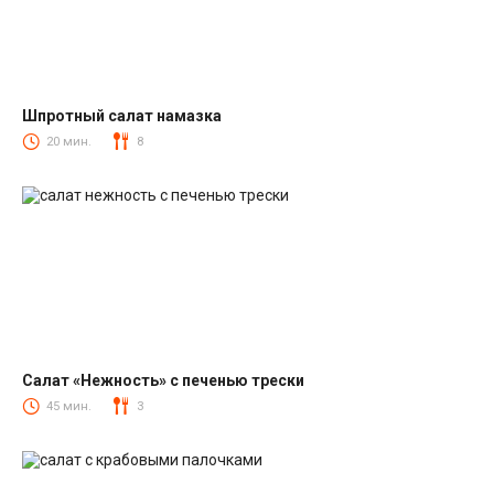
Шпротный салат намазка
Салаты со шпротами
20 мин.
8
Салат «Нежность» с печенью трески
Салаты из печени трески
45 мин.
3