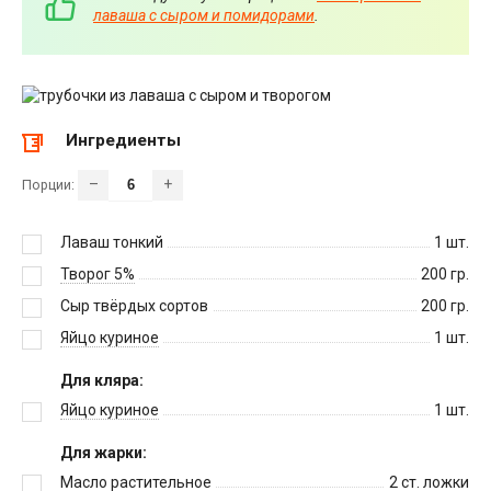
лаваша с сыром и помидорами
.
Ингредиенты
–
+
Порции:
Лаваш тонкий
1
шт.
Творог 5%
200
гр.
Сыр твёрдых сортов
200
гр.
Яйцо куриное
1
шт.
Для кляра:
Яйцо куриное
1
шт.
Для жарки:
Масло растительное
2
ст. ложки