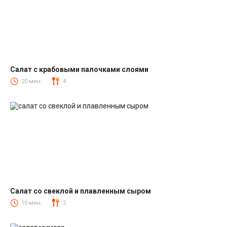
Салат с крабовыми палочками слоями
Салаты с крабовыми палочками
20 мин.
4
Салат со свеклой и плавленным сыром
Салаты со свеклой
10 мин.
2