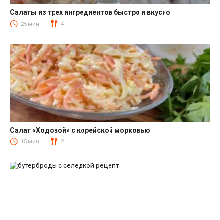
Салаты из трех ингредиентов быстро и вкусно
Салаты
25 мин.
4
Салат «Ходовой» с корейской морковью
Салаты с корейской морковкой
15 мин.
2