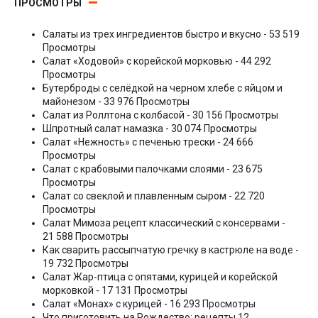
ПРОСМОТРЫ
Салаты из трех ингредиентов быстро и вкусно
- 53 519
Просмотры
Салат «Ходовой» с корейской морковью
- 44 292
Просмотры
Бутерброды с селёдкой на черном хлебе с яйцом и
майонезом
- 33 976 Просмотры
Салат из Роллтона с колбасой
- 30 156 Просмотры
Шпротный салат намазка
- 30 074 Просмотры
Салат «Нежность» с печенью трески
- 24 666
Просмотры
Салат с крабовыми палочками слоями
- 23 675
Просмотры
Салат со свеклой и плавленным сыром
- 22 720
Просмотры
Салат Мимоза рецепт классический с консервами
-
21 588 Просмотры
Как сварить рассыпчатую гречку в кастрюле на воде
-
19 732 Просмотры
Салат Жар-птица с опятами, курицей и корейской
морковкой
- 17 131 Просмотры
Салат «Монах» с курицей
- 16 293 Просмотры
Что приготовить на Рождество: рецепты 12