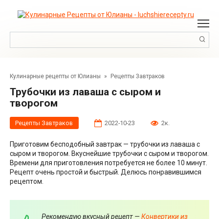
Перейти
к
контенту
Поиск:
Кулинарные рецепты от Юлианы
»
Рецепты Завтраков
Трубочки из лаваша с сыром и
творогом
Рецепты Завтраков
2022-10-23
2к.
Приготовим бесподобный завтрак — трубочки из лаваша с
сыром и творогом. Вкуснейшие трубочки с сыром и творогом.
Времени для приготовления потребуется не более 10 минут.
Рецепт очень простой и быстрый. Делюсь понравившимся
рецептом.
Рекомендую вкусный рецепт —
Конвертики из