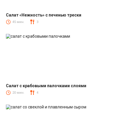
Салат «Нежность» с печенью трески
Салаты из печени трески
45 мин.
3
Салат с крабовыми палочками слоями
Салаты с крабовыми палочками
20 мин.
4