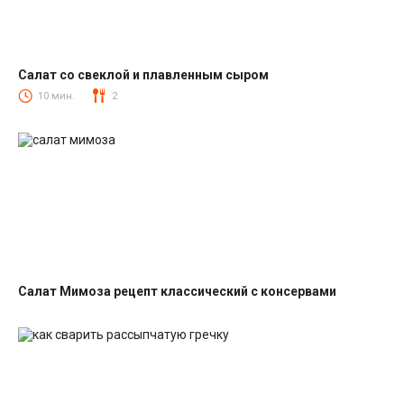
Салат со свеклой и плавленным сыром
Салаты со свеклой
10 мин.
2
Салат Мимоза рецепт классический с консервами
Салаты с рыбными консервами