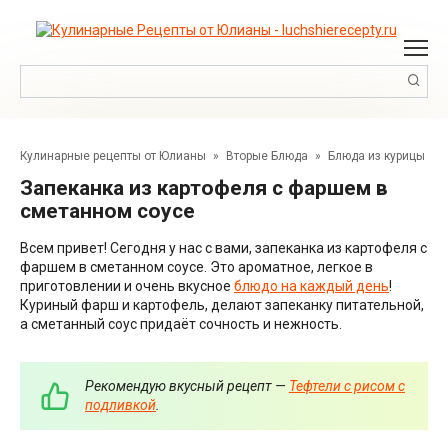
Перейти
к
контенту
Поиск:
Кулинарные рецепты от Юлианы
»
Вторые Блюда
»
Блюда из курицы
Запеканка из картофеля с фаршем в
сметанном соусе
Всем привет! Сегодня у нас с вами, запеканка из картофеля с
фаршем в сметанном соусе. Это ароматное, легкое в
приготовлении и очень вкусное
блюдо на каждый день
!
Куриный фарш и картофель, делают запеканку питательной,
а сметанный соус придаёт сочность и нежность.
Рекомендую вкусный рецепт —
Тефтели с рисом с
подливкой
.