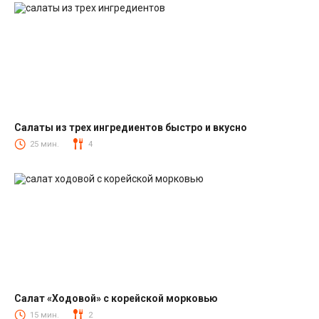
Салаты из трех ингредиентов быстро и вкусно
Салаты
25 мин.
4
Салат «Ходовой» с корейской морковью
Салаты с корейской морковкой
15 мин.
2