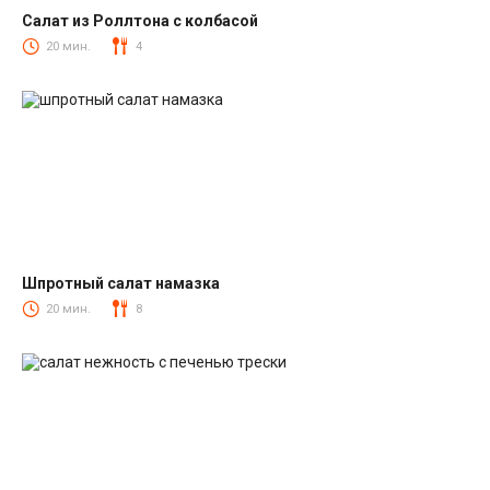
Салат из Роллтона с колбасой
Салаты с колбасой
20 мин.
4
Шпротный салат намазка
Салаты со шпротами
20 мин.
8