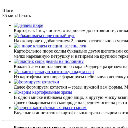
Шаги
35 мин.
Печать
Картофель 1 кг., чистим, отвариваем до готовности, сли
На сковороде с добавлением 2 ложек растительного масла
Картофельное пюре солим буквально двумя щепотками со
мелко нарезанную петрушку и натираем на крупной терке
Каждый ломтик плавленного сыра «Чеддер» разрезаем на 
Из картофельного пюре формируем небольшую лепешку и
Далее формируем котлетки – зразы нужной вам формы. М
В одной миске взбиваем одно яйцо, в другую миску всып
Далее обжариваем на сковороде на среднем огне на расти
Вкусные и аппетитные картофельные зразы с сыром гото
Рецепты вкусных соусов
, вы можете посмотреть и выбр