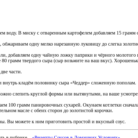
ваем воду. В миску с отваренным картофелем добавляем 15 грамм
, обжариваем одну мелко нарезанную луковицу до слегка золотис
ли, добавляем одну чайную ложку паприки и чёрного молотого 
 80 грамм твердого сыра (сыр возьмите на ваш вкус). Хорошень
две части.
 внутрь кладём половинку сыра «Чеддер» сложенную пополам.
ожно слепить круглой формы или вытянутыми, на ваше усмотре
аем 100 грамм панировочных сухарей. Окунаем котлетки сначала
тельном масле с обеих сторон до золотистой корочки.
вы. Вы можете к ним приготовить простой и вкусный соус.
ать в рубрике –
«Рецепты Соусов в Домашних Условиях»
.