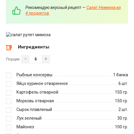
Рекомендую вкусный рецепт —
Салат Неженка из
4 продуктов
.
Ингредиенты
–
+
Порции:
Рыбные консервы
1
банка
Яйцо куриное отваренное
6
шт.
Картофель отварной
150
гр.
Морковь отварная
150
гр.
Сырок плавленый
2
шт.
Лук зеленый
30
гр.
Майонез
100
гр.