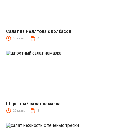
Салат из Роллтона с колбасой
Салаты с колбасой
20 мин.
4
Шпротный салат намазка
Салаты со шпротами
20 мин.
8