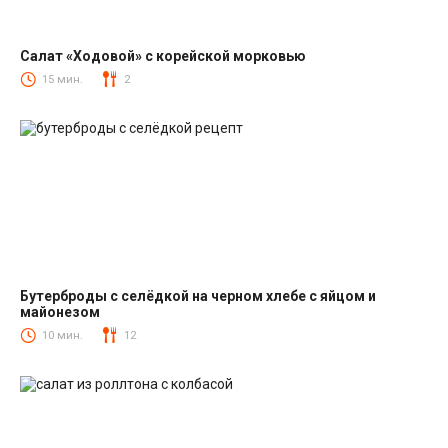
Салат «Ходовой» с корейской морковью
Салаты с корейской морковкой
15 мин.
2
Бутерброды с селёдкой на черном хлебе с яйцом и
майонезом
Закуски
10 мин.
12