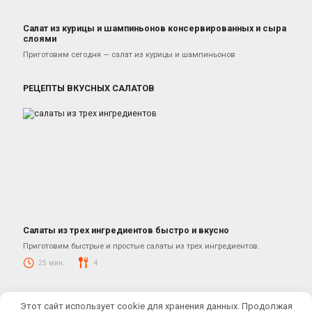
Салат из курицы и шампиньонов консервированных и сыра
слоями
Салаты с курицей
Приготовим сегодня — салат из курицы и шампиньонов
РЕЦЕПТЫ ВКУСНЫХ САЛАТОВ
Салаты из трех ингредиентов быстро и вкусно
Салаты
Приготовим быстрые и простые салаты из трех ингредиентов.
25 мин.
4
© 2026 КУЛИНАРНЫЕ РЕЦЕПТЫ ОТ ЮЛИАНЫ
Этот сайт использует cookie для хранения данных. Продолжая
Купить кулинарную тему:
Cook It