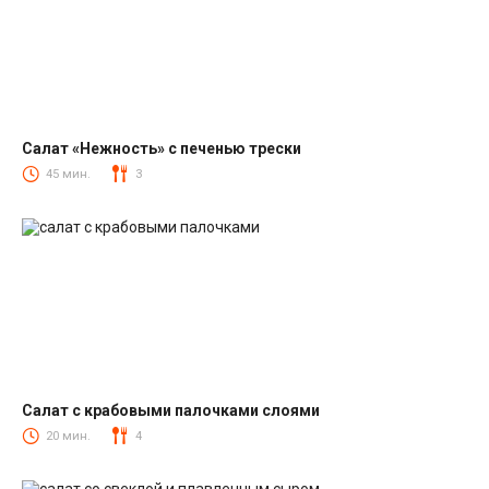
Салат «Нежность» с печенью трески
Салаты из печени трески
45 мин.
3
Салат с крабовыми палочками слоями
Салаты с крабовыми палочками
20 мин.
4