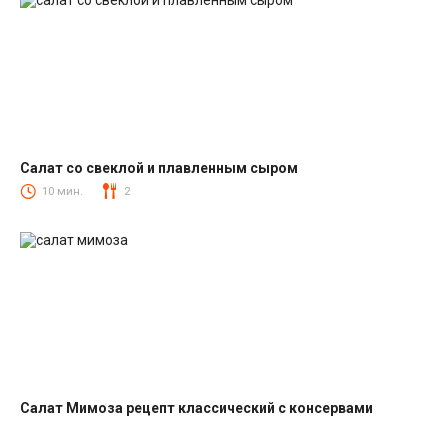
Салат со свеклой и плавленным сыром
Салаты со свеклой
10 мин.
2
Салат Мимоза рецепт классический с консервами
Салаты с рыбными консервами