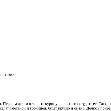
й печени
. Первым делом отварите куриную печень и остудите ее. Также н
ь салат сметаной и горчицей, будет вкусно и сытно. Делюсь пон