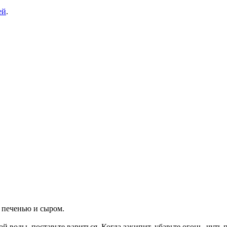
ей
.
 печенью и сыром.
 воды, поставьте вариться. Когда закипит, убавьте огонь, чуть