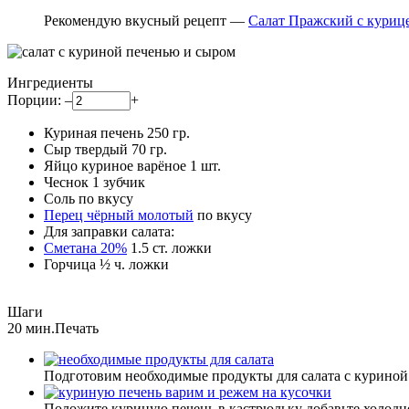
Рекомендую вкусный рецепт —
Салат Пражский с куриц
Ингредиенты
Порции:
–
+
Куриная печень
250
гр.
Сыр твердый
70
гр.
Яйцо куриное варёное
1
шт.
Чеснок
1
зубчик
Соль
по вкусу
Перец чёрный молотый
по вкусу
Для заправки салата:
Сметана 20%
1.5
ст. ложки
Горчица
½
ч. ложки
Шаги
20 мин.
Печать
Подготовим необходимые продукты для салата с куриной
Положите куриную печень в кастрюльку добавьте холодной