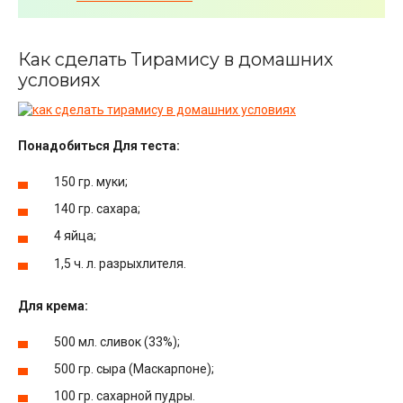
Как сделать Тирамису в домашних
условиях
Понадобиться
Для теста:
150 гр. муки;
140 гр. сахара;
4 яйца;
1,5 ч. л. разрыхлителя.
Для крема:
500 мл. сливок (33%);
500 гр. сыра (Маскарпоне);
100 гр. сахарной пудры.