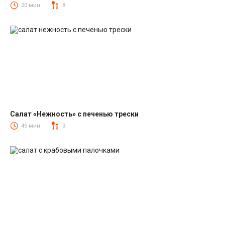
Салаты со шпротами
20 мин.
8
Салат «Нежность» с печенью трески
Салаты из печени трески
45 мин.
3