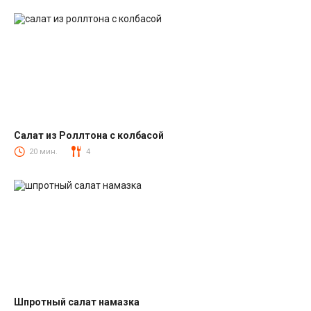
Салат из Роллтона с колбасой
Салаты с колбасой
20 мин.
4
Шпротный салат намазка