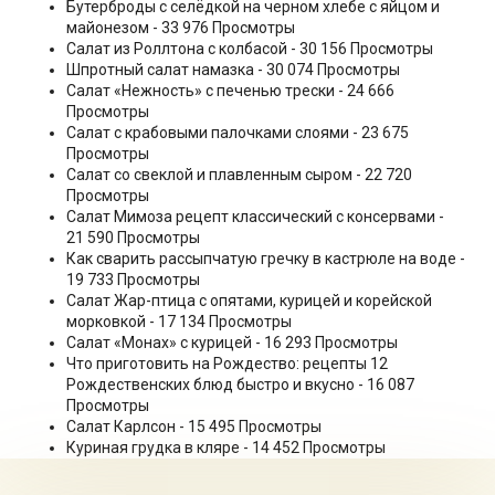
Бутерброды с селёдкой на черном хлебе с яйцом и
майонезом
- 33 976 Просмотры
Салат из Роллтона с колбасой
- 30 156 Просмотры
Шпротный салат намазка
- 30 074 Просмотры
Салат «Нежность» с печенью трески
- 24 666
Просмотры
Салат с крабовыми палочками слоями
- 23 675
Просмотры
Салат со свеклой и плавленным сыром
- 22 720
Просмотры
Салат Мимоза рецепт классический с консервами
-
21 590 Просмотры
Как сварить рассыпчатую гречку в кастрюле на воде
-
19 733 Просмотры
Салат Жар-птица с опятами, курицей и корейской
морковкой
- 17 134 Просмотры
Салат «Монах» с курицей
- 16 293 Просмотры
Что приготовить на Рождество: рецепты 12
Рождественских блюд быстро и вкусно
- 16 087
Просмотры
Салат Карлсон
- 15 495 Просмотры
Куриная грудка в кляре
- 14 452 Просмотры