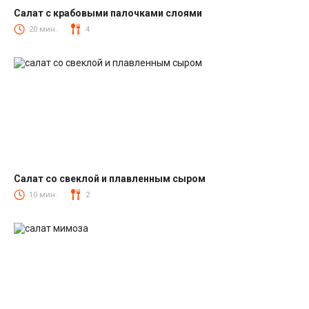
Салат с крабовыми палочками слоями
Салаты с крабовыми палочками
20 мин.
4
Салат со свеклой и плавленным сыром
Салаты со свеклой
10 мин.
2