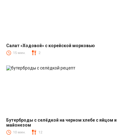
Салат «Ходовой» с корейской морковью
Салаты с корейской морковкой
15 мин.
2
Бутерброды с селёдкой на черном хлебе с яйцом и
майонезом
Закуски
10 мин.
12