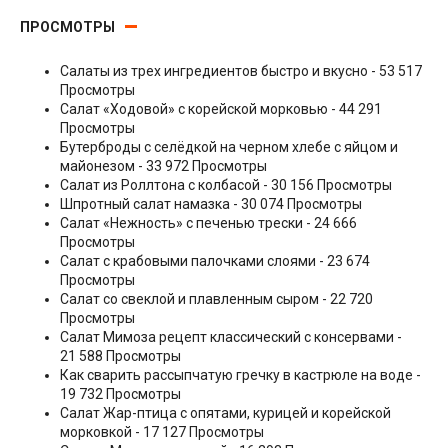
ПРОСМОТРЫ
Салаты из трех ингредиентов быстро и вкусно
- 53 517
Просмотры
Салат «Ходовой» с корейской морковью
- 44 291
Просмотры
Бутерброды с селёдкой на черном хлебе с яйцом и
майонезом
- 33 972 Просмотры
Салат из Роллтона с колбасой
- 30 156 Просмотры
Шпротный салат намазка
- 30 074 Просмотры
Салат «Нежность» с печенью трески
- 24 666
Просмотры
Салат с крабовыми палочками слоями
- 23 674
Просмотры
Салат со свеклой и плавленным сыром
- 22 720
Просмотры
Салат Мимоза рецепт классический с консервами
-
21 588 Просмотры
Как сварить рассыпчатую гречку в кастрюле на воде
-
19 732 Просмотры
Салат Жар-птица с опятами, курицей и корейской
морковкой
- 17 127 Просмотры