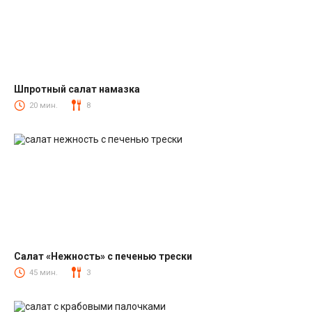
Шпротный салат намазка
Салаты со шпротами
20 мин.
8
Салат «Нежность» с печенью трески
Салаты из печени трески
45 мин.
3