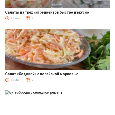
Салаты из трех ингредиентов быстро и вкусно
Салаты
25 мин.
4
Салат «Ходовой» с корейской морковью
Салаты с корейской морковкой
15 мин.
2