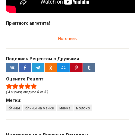
Приятного аппетита!
Источник
Поделись Рецептом с Друзьями
Оцените Рецепт
(
3
оценки, среднее
5
из
5
)
Метки:
блины
блины на манке
манка
молоко
Интересные и Вкусные Рецепты