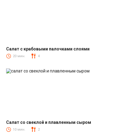
Салат с крабовыми палочками слоями
Салаты с крабовыми палочками
20 мин.
4
Салат со свеклой и плавленным сыром
Салаты со свеклой
10 мин.
2