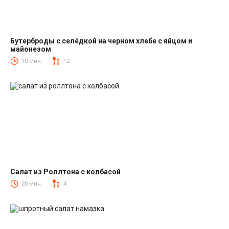
Бутерброды с селёдкой на черном хлебе с яйцом и
майонезом
Закуски
10 мин.
12
Салат из Роллтона с колбасой
Салаты с колбасой
20 мин.
4