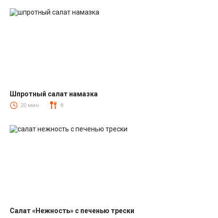
Шпротный салат намазка
Салаты со шпротами
20 мин.
8
Салат «Нежность» с печенью трески