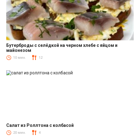
Бутерброды с селёдкой на черном хлебе с яйцом и
майонезом
Закуски
10 мин.
12
Салат из Роллтона с колбасой
Салаты с колбасой
20 мин.
4