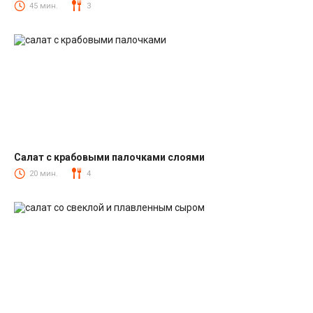
Салаты из печени трески
45 мин.
3
Салат с крабовыми палочками слоями
Салаты с крабовыми палочками
20 мин.
4