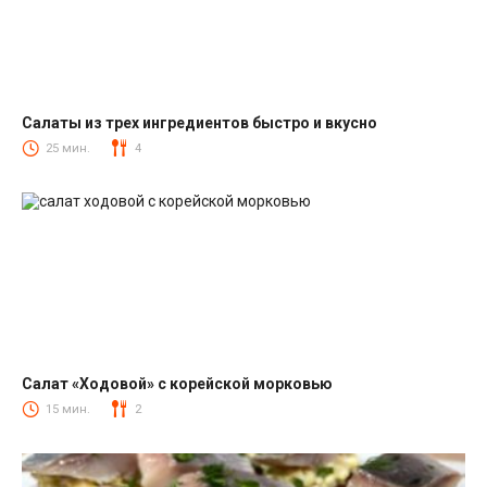
Салаты из трех ингредиентов быстро и вкусно
Салаты
25 мин.
4
Салат «Ходовой» с корейской морковью
Салаты с корейской морковкой
15 мин.
2