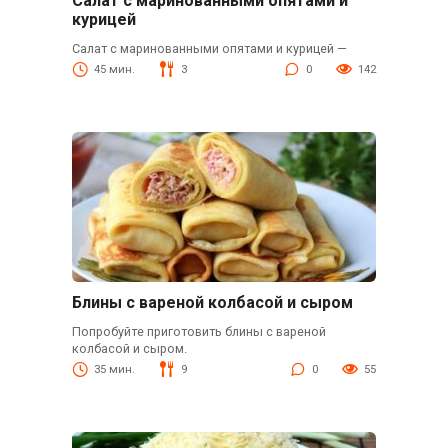
Салат с маринованными опятами и
курицей
Салат с маринованными опятами и курицей —
45 мин.
3
0
142
Блины с вареной колбасой и сыром
Попробуйте приготовить блины с вареной
колбасой и сыром.
35 мин.
9
0
55