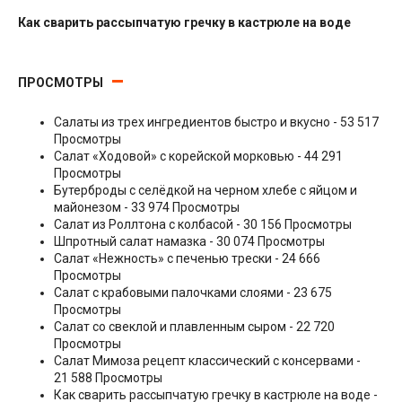
Как сварить рассыпчатую гречку в кастрюле на воде
Гарниры
ПРОСМОТРЫ
Салаты из трех ингредиентов быстро и вкусно
- 53 517
Просмотры
Салат «Ходовой» с корейской морковью
- 44 291
Просмотры
Бутерброды с селёдкой на черном хлебе с яйцом и
майонезом
- 33 974 Просмотры
Салат из Роллтона с колбасой
- 30 156 Просмотры
Шпротный салат намазка
- 30 074 Просмотры
Салат «Нежность» с печенью трески
- 24 666
Просмотры
Салат с крабовыми палочками слоями
- 23 675
Просмотры
Салат со свеклой и плавленным сыром
- 22 720
Просмотры
Салат Мимоза рецепт классический с консервами
-
21 588 Просмотры
Как сварить рассыпчатую гречку в кастрюле на воде
-