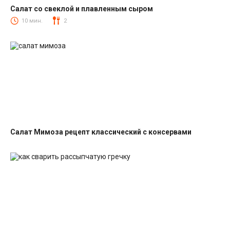
Салат со свеклой и плавленным сыром
Салаты со свеклой
10 мин.
2
Салат Мимоза рецепт классический с консервами
Салаты с рыбными консервами