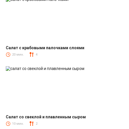
Салат с крабовыми палочками слоями
Салаты с крабовыми палочками
20 мин.
4
Салат со свеклой и плавленным сыром
Салаты со свеклой
10 мин.
2