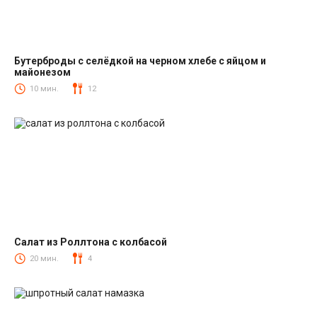
Бутерброды с селёдкой на черном хлебе с яйцом и
майонезом
Закуски
10 мин.
12
Салат из Роллтона с колбасой
Салаты с колбасой
20 мин.
4