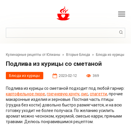
Перейти
к
контенту
Поиск:
Кулинарные рецепты от Юлианы
»
Вторые Блюда
»
Блюда из курицы
Подлива из курицы со сметаной
Блюда из курицы
2023-02-12
369
Подлива из курицы со сметаной подходит под любой гарнир:
картофельное пюре
,
гречневую крупу
,
рис
,
спагетти
, прочие
макаронные изделия и зерновые. Постная часть птицы
(грудка без кости) довольно быстро размягчается, и на всю
готовку уходит не более получаса. По желанию усилить
аромат можно чесноком, куркумой, смесью карри, пряными
травами. Делюсь понравившимся рецептом.