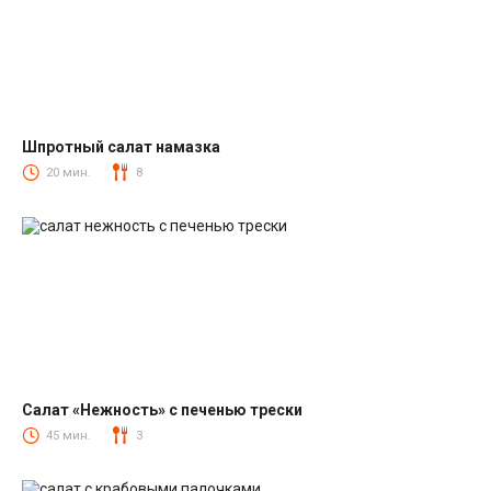
Шпротный салат намазка
Салаты со шпротами
20 мин.
8
Салат «Нежность» с печенью трески
Салаты из печени трески
45 мин.
3