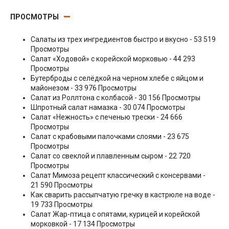
ПРОСМОТРЫ
Салаты из трех ингредиентов быстро и вкусно
- 53 519
Просмотры
Салат «Ходовой» с корейской морковью
- 44 293
Просмотры
Бутерброды с селёдкой на черном хлебе с яйцом и
майонезом
- 33 976 Просмотры
Салат из Роллтона с колбасой
- 30 156 Просмотры
Шпротный салат намазка
- 30 074 Просмотры
Салат «Нежность» с печенью трески
- 24 666
Просмотры
Салат с крабовыми палочками слоями
- 23 675
Просмотры
Салат со свеклой и плавленным сыром
- 22 720
Просмотры
Салат Мимоза рецепт классический с консервами
-
21 590 Просмотры
Как сварить рассыпчатую гречку в кастрюле на воде
-
19 733 Просмотры
Салат Жар-птица с опятами, курицей и корейской
морковкой
- 17 134 Просмотры