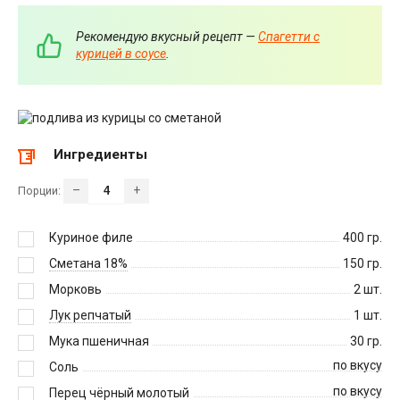
Рекомендую вкусный рецепт —
Спагетти с
курицей в соусе
.
Ингредиенты
–
+
Порции:
Куриное филе
400
гр.
Сметана 18%
150
гр.
Морковь
2
шт.
Лук репчатый
1
шт.
Мука пшеничная
30
гр.
по вкусу
Соль
по вкусу
Перец чёрный молотый