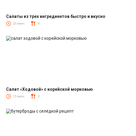
Салаты из трех ингредиентов быстро и вкусно
Салаты
25 мин.
4
Салат «Ходовой» с корейской морковью
Салаты с корейской морковкой
15 мин.
2