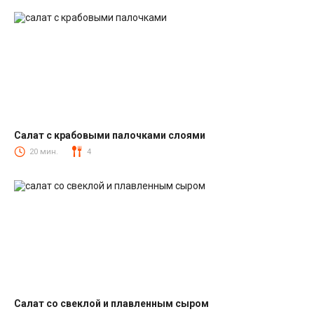
Салат с крабовыми палочками слоями
Салаты с крабовыми палочками
20 мин.
4
Салат со свеклой и плавленным сыром