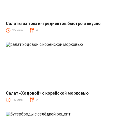
Салаты из трех ингредиентов быстро и вкусно
Салаты
25 мин.
4
Салат «Ходовой» с корейской морковью
Салаты с корейской морковкой
15 мин.
2