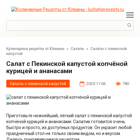
Перейти
к
контенту
Поиск:
Кулинарные рецепты от Юлианы
»
Салаты
»
Салаты с пекинской
капустой
Салат с Пекинской капустой копчёной
курицей и ананасами
Салаты с пекинской капустой
2023-11-06
780
Приготовьте нежнейший, лёгкий салат с пекинской капустой
копчёной курицей и ананасами. Салатик готовится очень
быстро и просто, из доступных продуктов. Он украсит любой
праздничный стол не только своим видом, но и вкусом.
Делюсь понравившимся рецептом.