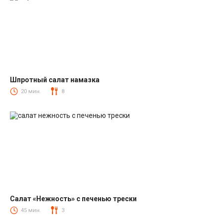
Шпротный салат намазка
Салаты со шпротами
20 мин.
8
Салат «Нежность» с печенью трески
Салаты из печени трески
45 мин.
3