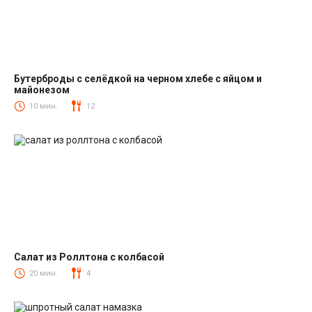
Бутерброды с селёдкой на черном хлебе с яйцом и
майонезом
Закуски
10 мин.
12
Салат из Роллтона с колбасой
Салаты с колбасой
20 мин.
4