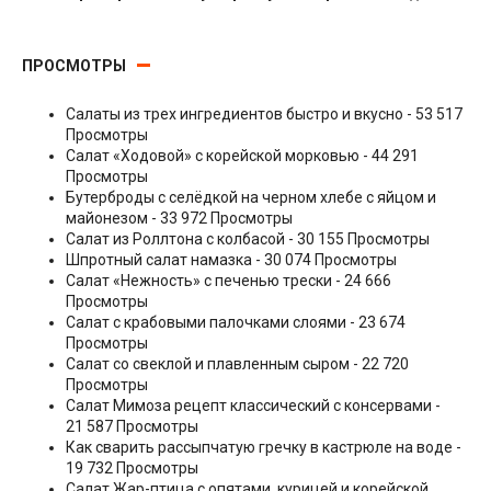
Гарниры
ПРОСМОТРЫ
Салаты из трех ингредиентов быстро и вкусно
- 53 517
Просмотры
Салат «Ходовой» с корейской морковью
- 44 291
Просмотры
Бутерброды с селёдкой на черном хлебе с яйцом и
майонезом
- 33 972 Просмотры
Салат из Роллтона с колбасой
- 30 155 Просмотры
Шпротный салат намазка
- 30 074 Просмотры
Салат «Нежность» с печенью трески
- 24 666
Просмотры
Салат с крабовыми палочками слоями
- 23 674
Просмотры
Салат со свеклой и плавленным сыром
- 22 720
Просмотры
Салат Мимоза рецепт классический с консервами
-
21 587 Просмотры
Как сварить рассыпчатую гречку в кастрюле на воде
-
19 732 Просмотры
Салат Жар-птица с опятами, курицей и корейской