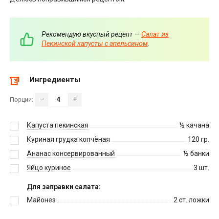
Рекомендую вкусный рецепт —
Салат из
Пекинской капусты с апельсином
.
Ингредиенты
–
+
Порции:
Капуста пекинская
½
качана
Куриная грудка копчёная
120
гр.
Ананас консервированный
½
банки
Яйцо куриное
3
шт.
Для заправки салата:
Майонез
2
ст. ложки