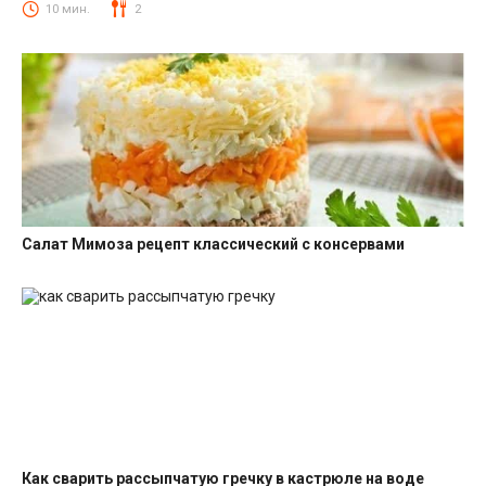
Салаты со свеклой
10 мин.
2
Салат Мимоза рецепт классический с консервами
Салаты с рыбными консервами
Как сварить рассыпчатую гречку в кастрюле на воде