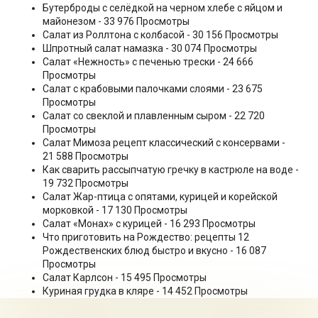
Бутерброды с селёдкой на черном хлебе с яйцом и
майонезом
- 33 976 Просмотры
Салат из Роллтона с колбасой
- 30 156 Просмотры
Шпротный салат намазка
- 30 074 Просмотры
Салат «Нежность» с печенью трески
- 24 666
Просмотры
Салат с крабовыми палочками слоями
- 23 675
Просмотры
Салат со свеклой и плавленным сыром
- 22 720
Просмотры
Салат Мимоза рецепт классический с консервами
-
21 588 Просмотры
Как сварить рассыпчатую гречку в кастрюле на воде
-
19 732 Просмотры
Салат Жар-птица с опятами, курицей и корейской
морковкой
- 17 130 Просмотры
Салат «Монах» с курицей
- 16 293 Просмотры
Что приготовить на Рождество: рецепты 12
Рождественских блюд быстро и вкусно
- 16 087
Просмотры
Салат Карлсон
- 15 495 Просмотры
Куриная грудка в кляре
- 14 452 Просмотры