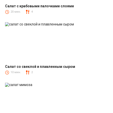
Салат с крабовыми палочками слоями
Салаты с крабовыми палочками
20 мин.
4
Салат со свеклой и плавленным сыром
Салаты со свеклой
10 мин.
2