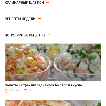
КУЛИНАРНЫЙ ШАБЛОН
РЕЦЕПТЫ НЕДЕЛИ
ПОПУЛЯРНЫЕ РЕЦЕПТЫ
Салаты из трех ингредиентов быстро и вкусно
Салаты
25 мин.
4