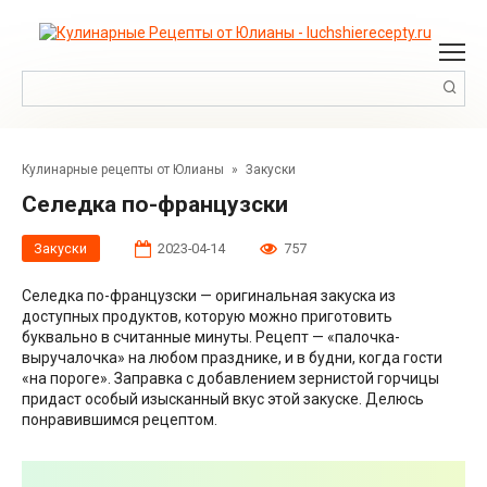
Перейти
к
контенту
Поиск:
Кулинарные рецепты от Юлианы
»
Закуски
Селедка по-французски
Закуски
2023-04-14
757
Селедка по-французски — оригинальная закуска из
доступных продуктов, которую можно приготовить
буквально в считанные минуты. Рецепт — «палочка-
выручалочка» на любом празднике, и в будни, когда гости
«на пороге». Заправка с добавлением зернистой горчицы
придаст особый изысканный вкус этой закуске. Делюсь
понравившимся рецептом.