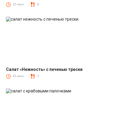
Салаты со шпротами
20 мин.
8
Салат «Нежность» с печенью трески
Салаты из печени трески
45 мин.
3