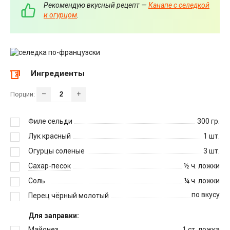
Рекомендую вкусный рецепт —
Канапе с селедкой
и огурцом
.
Ингредиенты
–
+
Порции:
Филе сельди
300
гр.
Лук красный
1
шт.
Огурцы соленые
3
шт.
Сахар-песок
½
ч. ложки
Соль
¼
ч. ложки
по вкусу
Перец чёрный молотый
Для заправки:
Майонез
1
ст. ложка