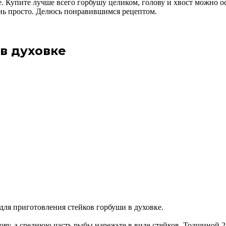
. Купите лучше всего горбушу целиком, голову и хвост можно о
ень просто. Делюсь понравившимся рецептом.
в духовке
для приготовления стейков горбуши в духовке.
ву, а среднюю часть рыбы нарежьте в виде стейков. Толщиной 2.