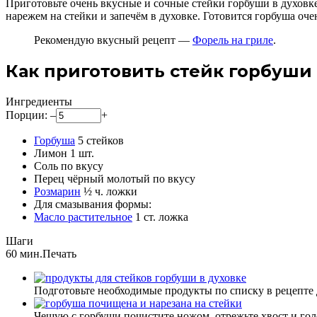
Приготовьте очень вкусные и сочные стейки горбуши в духовке
нарежем на стейки и запечём в духовке. Готовится горбуша оч
Рекомендую вкусный рецепт —
Форель на гриле
.
Как приготовить стейк горбуши 
Ингредиенты
Порции:
–
+
Горбуша
5
стейков
Лимон
1
шт.
Соль
по вкусу
Перец чёрный молотый
по вкусу
Розмарин
½
ч. ложки
Для смазывания формы:
Масло растительное
1
ст. ложка
Шаги
60 мин.
Печать
Подготовьте необходимые продукты по списку в рецепте 
Чешую с горбуши почистите ножом, отрежьте хвост и голо