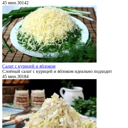
45 мин.
3
0
142
Салат с курицей и яблоком
Слоёный салат с курицей и яблоком идеально подходит
45 мин.
3
0
184