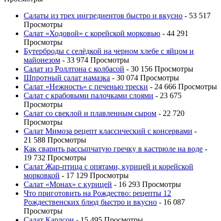
Салаты из трех ингредиентов быстро и вкусно
- 53 517
Просмотры
Салат «Ходовой» с корейской морковью
- 44 291
Просмотры
Бутерброды с селёдкой на черном хлебе с яйцом и
майонезом
- 33 974 Просмотры
Салат из Роллтона с колбасой
- 30 156 Просмотры
Шпротный салат намазка
- 30 074 Просмотры
Салат «Нежность» с печенью трески
- 24 666 Просмотры
Салат с крабовыми палочками слоями
- 23 675
Просмотры
Салат со свеклой и плавленным сыром
- 22 720
Просмотры
Салат Мимоза рецепт классический с консервами
-
21 588 Просмотры
Как сварить рассыпчатую гречку в кастрюле на воде
-
19 732 Просмотры
Салат Жар-птица с опятами, курицей и корейской
морковкой
- 17 129 Просмотры
Салат «Монах» с курицей
- 16 293 Просмотры
Что приготовить на Рождество: рецепты 12
Рождественских блюд быстро и вкусно
- 16 087
Просмотры
Салат Карлсон
- 15 495 Просмотры