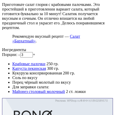
Приготовьте салат глория с крабовыми палочками. Это
простейший в приготовлении вариант салата, который
готовится буквально за 10 минут! Салатик получается
вкусным и сочным. Он отлично впишется на любой
праздничный стол и украсит его. Делюсь понравившимся
рецептом.
Рекомендую вкусный рецепт —
Салат
«Бархатный»
.
Ингредиенты
Порции:
–
+
Крабовые палочки
250
гр.
Капуста пекинская
300
гр.
Кукуруза консервированная
200
гр.
Соль
по вкусу
Перец чёрный молотый
по вкусу
Для заправки салата:
Майонез столовый молочный
2
ст. ложки