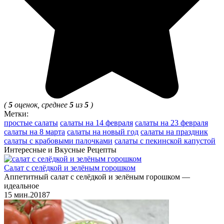
(
5
оценок, среднее
5
из
5
)
Метки:
простые салаты
салаты на 14 февраля
салаты на 23 февраля
салаты на 8 марта
салаты на новый год
салаты на праздник
салаты с крабовыми палочками
салаты с пекинской капустой
Интересные и Вкусные Рецепты
Салат с селёдкой и зелёным горошком
Аппетитный салат с селёдкой и зелёным горошком —
идеальное
15 мин.
2
0
187