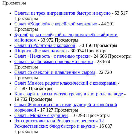
Просмотры
Салаты из трех ингредиентов быстро и вкусно
- 53 517
Просмотры
Салат «Ходовой» с корейской морковью
- 44 291
Просмотры
Бутерброды с селёдкой на черном хлебе с яйцом и
майонезом
- 33 972 Просмотры
Салат из Роллтона с колбасой
- 30 156 Просмотры
Шпротный салат намазка
- 30 074 Просмотры
Салат «Нежность» с печенью трески
- 24 666 Просмотры
Салат с крабовыми палочками слоями
- 23 674
Просмотры
Салат со свеклой и плавленным сыром
- 22 720
Просмотры
Салат Мимоза рецепт классический с консервами
-
21 587 Просмотры
Как сварить рассыпчатую гречку в кастрюле на воде
-
19 732 Просмотры
Салат Жар-птица с опятами, курицей и корейской
морковкой
- 17 127 Просмотры
Салат «Монах» с курицей
- 16 293 Просмотры
Что приготовить на Рождество: рецепты 12
Рождественских блюд быстро и вкусно
- 16 087
Просмотры