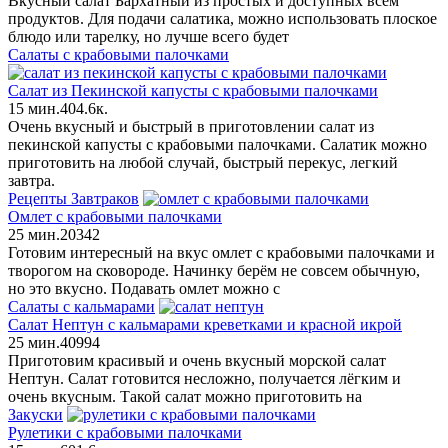
Вкусный салат Бархатный из простых и доступных всем
продуктов. Для подачи салатика, можно использовать плоское
блюдо или тарелку, но лучше всего будет
Салаты с крабовыми палочками
Салат из Пекинской капусты с крабовыми палочками
15 мин.
4
0
4.6к.
Очень вкусный и быстрый в приготовлении салат из
пекинской капусты с крабовыми палочками. Салатик можно
приготовить на любой случай, быстрый перекус, легкий
завтра.
Рецепты Завтраков
Омлет с крабовыми палочками
25 мин.
2
0
342
Готовим интересный на вкус омлет с крабовыми палочками и
творогом на сковороде. Начинку берём не совсем обычную,
но это вкусно. Подавать омлет можно с
Салаты с кальмарами
Салат Нептун с кальмарами креветками и красной икрой
25 мин.
4
0
994
Приготовим красивый и очень вкусный морской салат
Нептун. Салат готовится несложно, получается лёгким и
очень вкусным. Такой салат можно приготовить на
Закуски
Рулетики с крабовыми палочками