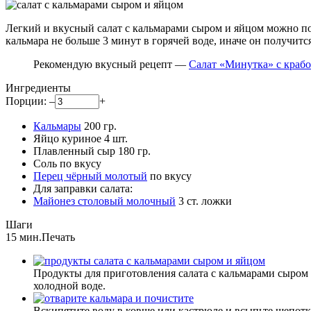
Легкий и вкусный салат с кальмарами сыром и яйцом можно под
кальмара не больше 3 минут в горячей воде, иначе он получит
Рекомендую вкусный рецепт —
Салат «Минутка» с краб
Ингредиенты
Порции:
–
+
Кальмары
200
гр.
Яйцо куриное
4
шт.
Плавленный сыр
180
гр.
Соль
по вкусу
Перец чёрный молотый
по вкусу
Для заправки салата:
Майонез столовый молочный
3
ст. ложки
Шаги
15 мин.
Печать
Продукты для приготовления салата с кальмарами сыром и
холодной воде.
Вскипятите воду в ковше или кастрюле и всыпьте щепотк