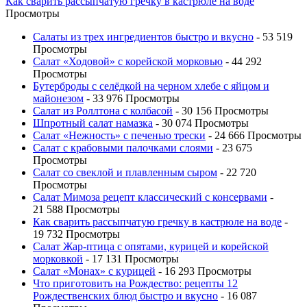
Как сварить рассыпчатую гречку в кастрюле на воде
Просмотры
Салаты из трех ингредиентов быстро и вкусно
- 53 519
Просмотры
Салат «Ходовой» с корейской морковью
- 44 292
Просмотры
Бутерброды с селёдкой на черном хлебе с яйцом и
майонезом
- 33 976 Просмотры
Салат из Роллтона с колбасой
- 30 156 Просмотры
Шпротный салат намазка
- 30 074 Просмотры
Салат «Нежность» с печенью трески
- 24 666 Просмотры
Салат с крабовыми палочками слоями
- 23 675
Просмотры
Салат со свеклой и плавленным сыром
- 22 720
Просмотры
Салат Мимоза рецепт классический с консервами
-
21 588 Просмотры
Как сварить рассыпчатую гречку в кастрюле на воде
-
19 732 Просмотры
Салат Жар-птица с опятами, курицей и корейской
морковкой
- 17 131 Просмотры
Салат «Монах» с курицей
- 16 293 Просмотры
Что приготовить на Рождество: рецепты 12
Рождественских блюд быстро и вкусно
- 16 087