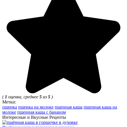
(
1
оценка, среднее
5
из
5
)
Метки:
пшенка
пшенка на молоке
пшенная каша
пшенная каша на
молоке
пшенная каша с бананом
Интересные и Вкусные Рецепты