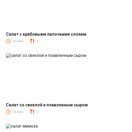
Салат с крабовыми палочками слоями
Салаты с крабовыми палочками
20 мин.
4
Салат со свеклой и плавленным сыром
Салаты со свеклой
10 мин.
2