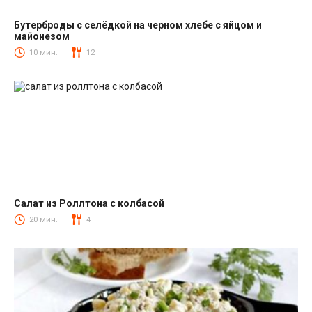
Бутерброды с селёдкой на черном хлебе с яйцом и
майонезом
Закуски
10 мин.
12
Салат из Роллтона с колбасой
Салаты с колбасой
20 мин.
4