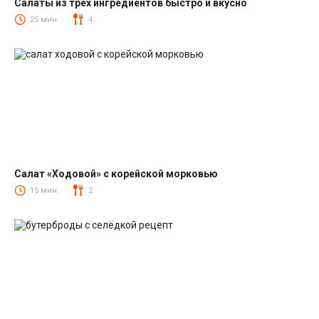
Салаты из трех ингредиентов быстро и вкусно
Салаты
25 мин.
4
Салат «Ходовой» с корейской морковью
Салаты с корейской морковкой
15 мин.
2