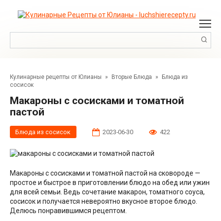
Перейти
к
контенту
Поиск:
Кулинарные рецепты от Юлианы
»
Вторые Блюда
»
Блюда из
сосисок
Макароны с сосисками и томатной
пастой
Блюда из сосисок
2023-06-30
422
Макароны с сосисками и томатной пастой на сковороде —
простое и быстрое в приготовлении блюдо на обед или ужин
для всей семьи. Ведь сочетание макарон, томатного соуса,
сосисок и получается невероятно вкусное второе блюдо.
Делюсь понравившимся рецептом.