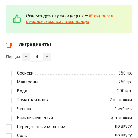
Рекомендую вкусный рецепт —
Макароны с
беконом и сыром на сковороде
.
Ингредиенты
–
+
Порции:
Сосиски
350
гр.
Макароны
250
гр.
Вода
200
мл.
Томатная паста
2
ст. ложки
Чеснок
1
зубчик
Базилик сушёный
½
ч. ложки
по вкусу
Перец чёрный молотый
по вкусу
Соль