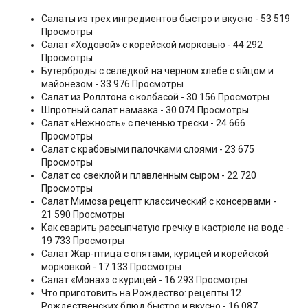
Салаты из трех ингредиентов быстро и вкусно
- 53 519
Просмотры
Салат «Ходовой» с корейской морковью
- 44 292
Просмотры
Бутерброды с селёдкой на черном хлебе с яйцом и
майонезом
- 33 976 Просмотры
Салат из Роллтона с колбасой
- 30 156 Просмотры
Шпротный салат намазка
- 30 074 Просмотры
Салат «Нежность» с печенью трески
- 24 666
Просмотры
Салат с крабовыми палочками слоями
- 23 675
Просмотры
Салат со свеклой и плавленным сыром
- 22 720
Просмотры
Салат Мимоза рецепт классический с консервами
-
21 590 Просмотры
Как сварить рассыпчатую гречку в кастрюле на воде
-
19 733 Просмотры
Салат Жар-птица с опятами, курицей и корейской
морковкой
- 17 133 Просмотры
Салат «Монах» с курицей
- 16 293 Просмотры
Что приготовить на Рождество: рецепты 12
Рождественских блюд быстро и вкусно
- 16 087