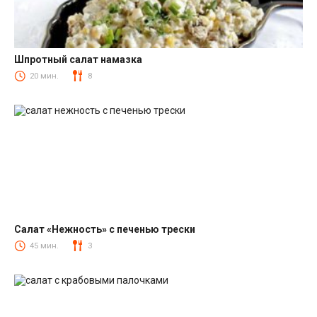
Шпротный салат намазка
Салаты со шпротами
20 мин.
8
Салат «Нежность» с печенью трески
Салаты из печени трески
45 мин.
3