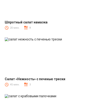
Шпротный салат намазка
Салаты со шпротами
20 мин.
8
Салат «Нежность» с печенью трески
Салаты из печени трески
45 мин.
3