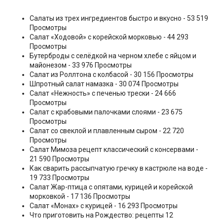
Салаты из трех ингредиентов быстро и вкусно
- 53 519
Просмотры
Салат «Ходовой» с корейской морковью
- 44 293
Просмотры
Бутерброды с селёдкой на черном хлебе с яйцом и
майонезом
- 33 976 Просмотры
Салат из Роллтона с колбасой
- 30 156 Просмотры
Шпротный салат намазка
- 30 074 Просмотры
Салат «Нежность» с печенью трески
- 24 666
Просмотры
Салат с крабовыми палочками слоями
- 23 675
Просмотры
Салат со свеклой и плавленным сыром
- 22 720
Просмотры
Салат Мимоза рецепт классический с консервами
-
21 590 Просмотры
Как сварить рассыпчатую гречку в кастрюле на воде
-
19 733 Просмотры
Салат Жар-птица с опятами, курицей и корейской
морковкой
- 17 136 Просмотры
Салат «Монах» с курицей
- 16 293 Просмотры
Что приготовить на Рождество: рецепты 12