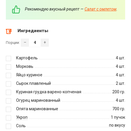
Рекомендую вкусный рецепт —
Салат с омлетом
.
Ингредиенты
–
+
Порции:
Картофель
4
шт.
Морковь
4
шт.
Яйцо куриное
4
шт.
Сырок плавленый
2
шт.
Куриная грудка варено-копченая
200
гр.
Огурец маринованный
4
шт.
Опята маринованные
700
гр.
Укроп
1
пучок
по вкусу
Соль