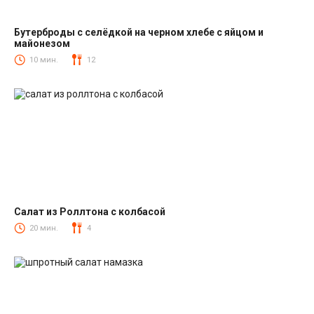
Бутерброды с селёдкой на черном хлебе с яйцом и
майонезом
Закуски
10 мин.
12
Салат из Роллтона с колбасой
Салаты с колбасой
20 мин.
4