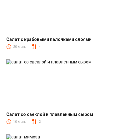
Салат с крабовыми палочками слоями
Салаты с крабовыми палочками
20 мин.
4
Салат со свеклой и плавленным сыром
Салаты со свеклой
10 мин.
2