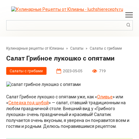
Перейти
к
контенту
Поиск:
Кулинарные рецепты от Юлианы
»
Салаты
»
Салаты с грибами
Салат Грибное лукошко с опятами
Салаты с грибами
2023-05-05
719
Салат Грибное лукошко с опятами уже, как «
Оливье
» или
«
Селедка под шубой
» — салат, ставший традиционным на
любом праздничной столе. Внешний вид у «Грибного
лукошка» очень праздничный и красивый! Салатик
получается очень вкусным, я уверена он понравится всем и
гостям и родным. Делюсь понравившимся рецептом.