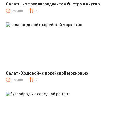
Салаты из трех ингредиентов быстро и вкусно
Салаты
25 мин.
4
Салат «Ходовой» с корейской морковью
Салаты с корейской морковкой
15 мин.
2