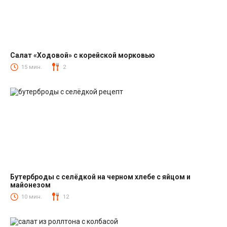
Салат «Ходовой» с корейской морковью
Салаты с корейской морковкой
15 мин.
2
Бутерброды с селёдкой на черном хлебе с яйцом и
майонезом
Закуски
10 мин.
12