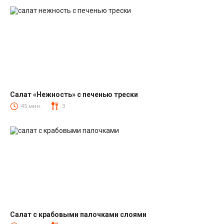
Салат «Нежность» с печенью трески
Салаты из печени трески
45 мин.
3
Салат с крабовыми палочками слоями