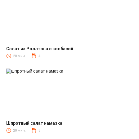
Салат из Роллтона с колбасой
Салаты с колбасой
20 мин.
4
Шпротный салат намазка
Салаты со шпротами
20 мин.
8