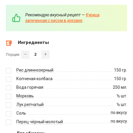
Рекомендую вкусный рецепт —
Курица
запеченная с рисом в духовке
.
Ингредиенты
–
+
Порции:
Рис длиннозерный
150
гр.
Копченая колбаса
150
гр.
Вода горячая
250
мл.
Морковь
½
шт.
Лук репчатый
½
шт.
по вкусу
Соль
по вкусу
Перец чёрный молотый