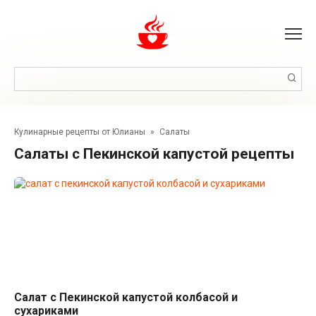
Перейти
к
контенту
Поиск:
Кулинарные рецепты от Юлианы
»
Салаты
Салаты с Пекинской капустой рецепты
Салат с Пекинской капустой колбасой и
Салаты с пекинской капустой
сухариками