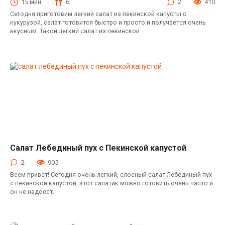
15 мин.
6
2
410
Сегодня приготовим легкий салат из пекинской капусты с
кукурузой, салат готовится быстро и просто и получается очень
вкусным. Такой легкий салат из пекинской
Салат Лебединый пух с Пекинской капустой
Салаты с пекинской капустой
2
905
Всем привет! Сегодня очень легкий, слоеный салат Лебединый пух
с пекинской капустой, этот салатик можно готовить очень часто и
он не надоест.