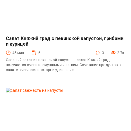
Салат Княжий град с пекинской капустой, грибами
Салаты с пекинской капустой
и курицей
45 мин.
6
0
2.7к.
Слоеный салат из пекинской капусты – салат Княжий град,
получается очень воздушными и легким. Сочетание продуктов в
салате вызывает восторг и удивление.