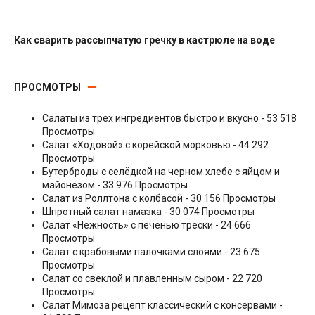
Как сварить рассыпчатую гречку в кастрюле на воде
Гарниры
ПРОСМОТРЫ
Салаты из трех ингредиентов быстро и вкусно
- 53 518
Просмотры
Салат «Ходовой» с корейской морковью
- 44 292
Просмотры
Бутерброды с селёдкой на черном хлебе с яйцом и
майонезом
- 33 976 Просмотры
Салат из Роллтона с колбасой
- 30 156 Просмотры
Шпротный салат намазка
- 30 074 Просмотры
Салат «Нежность» с печенью трески
- 24 666
Просмотры
Салат с крабовыми палочками слоями
- 23 675
Просмотры
Салат со свеклой и плавленным сыром
- 22 720
Просмотры
Салат Мимоза рецепт классический с консервами
-