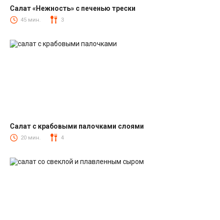
Салат «Нежность» с печенью трески
Салаты из печени трески
45 мин.
3
Салат с крабовыми палочками слоями
Салаты с крабовыми палочками
20 мин.
4