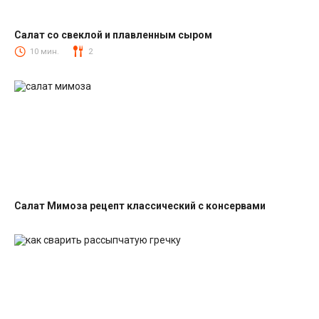
Салат со свеклой и плавленным сыром
Салаты со свеклой
10 мин.
2
Салат Мимоза рецепт классический с консервами
Салаты с рыбными консервами