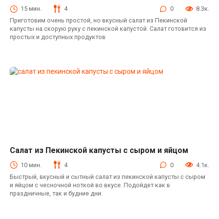
Салаты с пекинской капустой
15 мин.
4
0
8.3к.
Приготовим очень простой, но вкусный салат из Пекинской
капусты на скорую руку с пекинской капустой. Салат готовится из
простых и доступных продуктов
Салат из Пекинской капусты с сыром и яйцом
Салаты с пекинской капустой
10 мин.
4
0
4.1к.
Быстрый, вкусный и сытный салат из пекинской капусты с сыром
и яйцом с чесночной ноткой во вкусе. Подойдет как в
праздничные, так и будние дни.