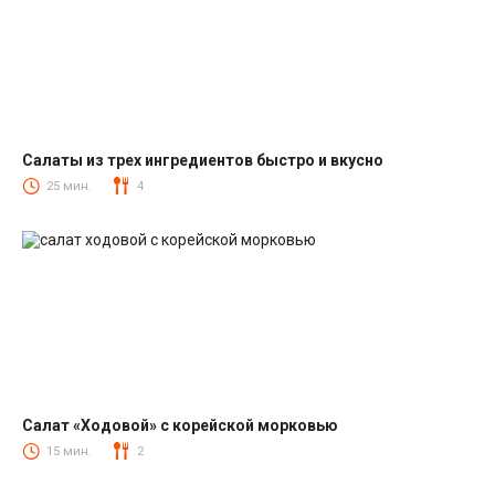
Салаты из трех ингредиентов быстро и вкусно
Салаты
25 мин.
4
Салат «Ходовой» с корейской морковью
Салаты с корейской морковкой
15 мин.
2