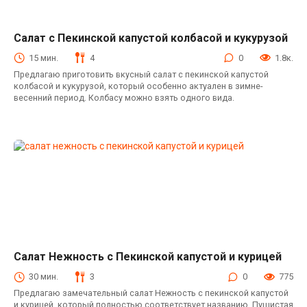
Салат с Пекинской капустой колбасой и кукурузой
Салаты с пекинской капустой
15 мин.
4
0
1.8к.
Предлагаю приготовить вкусный салат с пекинской капустой
колбасой и кукурузой, который особенно актуален в зимне-
весенний период. Колбасу можно взять одного вида.
Салат Нежность с Пекинской капустой и курицей
Салаты с пекинской капустой
30 мин.
3
0
775
Предлагаю замечательный салат Нежность с пекинской капустой
и курицей, который полностью соответствует названию. Пушистая