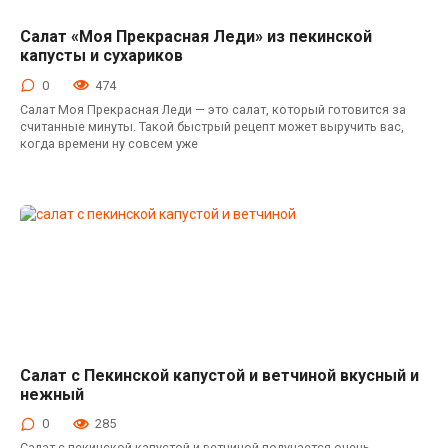
Салат «Моя Прекрасная Леди» из пекинской
Салаты с ветчиной
капусты и сухариков
0
474
Салат Моя Прекрасная Леди — это салат, который готовится за
считанные минуты. Такой быстрый рецепт может выручить вас,
когда времени ну совсем уже
Салат с Пекинской капустой и ветчиной вкусный и
Салаты с пекинской капустой
нежный
0
285
Салат с пекинской капустой и ветчиной получается очень