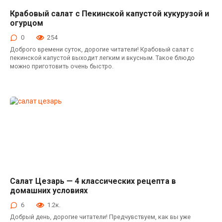
Крабовый салат с Пекинской капустой кукурузой и
Салаты с крабовыми палочками
огурцом
0
254
Доброго времени суток, дорогие читатели! Крабовый салат с
пекинской капустой выходит легким и вкусным. Такое блюдо
можно приготовить очень быстро.
Салат Цезарь — 4 классических рецепта в
Салаты с курицей
домашних условиях
6
1.2к.
Добрый день, дорогие читатели! Предчувствуем, как вы уже